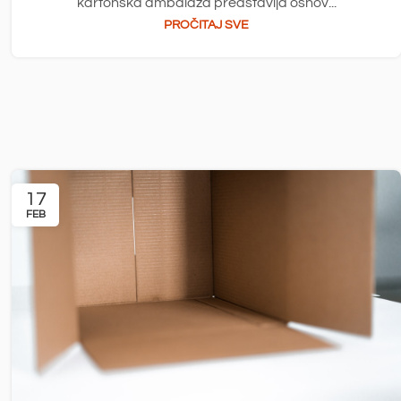
kartonska ambalaža predstavlja osnov...
PROČITAJ SVE
17
FEB