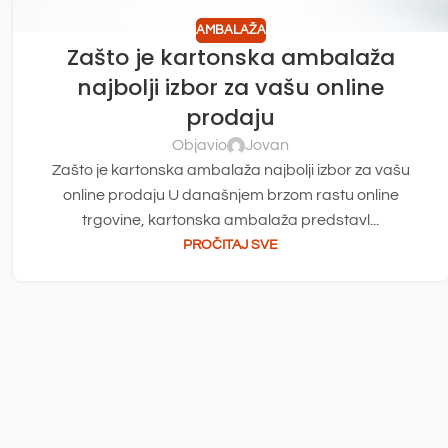
AMBALAŽA
Zašto je kartonska ambalaža
najbolji izbor za vašu online
prodaju
Objavio
Jovan
Zašto je kartonska ambalaža najbolji izbor za vašu
online prodaju U današnjem brzom rastu online
trgovine, kartonska ambalaža predstavl...
PROČITAJ SVE