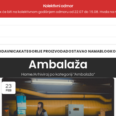
Kolektivni odmor
 će biti na kolektivnom godišnjem odmoru od 22.07 do 15.08. Hvala na
ODAVNICA
KATEGORIJE PROIZVODA
DOSTAVA
O NAMA
BLOG
KO
Ambalaža
Home
Arhiviraj po kategoriji "Ambalaža"
23
FEB