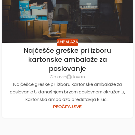
AMBALAŽA
Najčešće greške pri izboru
kartonske ambalaže za
poslovanje
Objavio
Jovan
Najčešće greške pri izboru kartonske ambalaže za
poslovanje U današnjem brzom poslovnom okruženju,
kartonska ambalaža predstavlja ključ...
PROČITAJ SVE