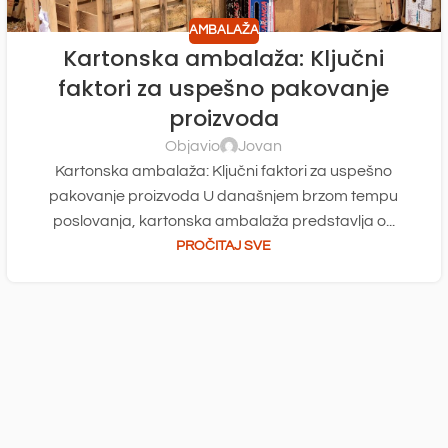
AMBALAŽA
Kartonska ambalaža: Ključni
faktori za uspešno pakovanje
proizvoda
Objavio
Jovan
Kartonska ambalaža: Ključni faktori za uspešno
pakovanje proizvoda U današnjem brzom tempu
poslovanja, kartonska ambalaža predstavlja o...
PROČITAJ SVE