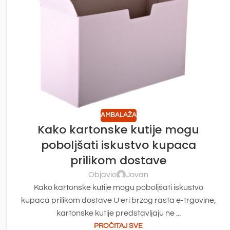
AMBALAŽA
Kako kartonske kutije mogu
poboljšati iskustvo kupaca
prilikom dostave
Objavio
Jovan
Kako kartonske kutije mogu poboljšati iskustvo
kupaca prilikom dostave U eri brzog rasta e-trgovine,
kartonske kutije predstavljaju ne ...
PROČITAJ SVE