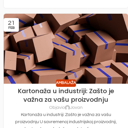
21
FEB
AMBALAŽA
Kartonaža u industriji: Zašto je
važna za vašu proizvodnju
Objavio
Jovan
Kartonaža u industriji: Zašto je važna za vašu
proizvodnju U savremenoj industrijskoj proizvodnji,