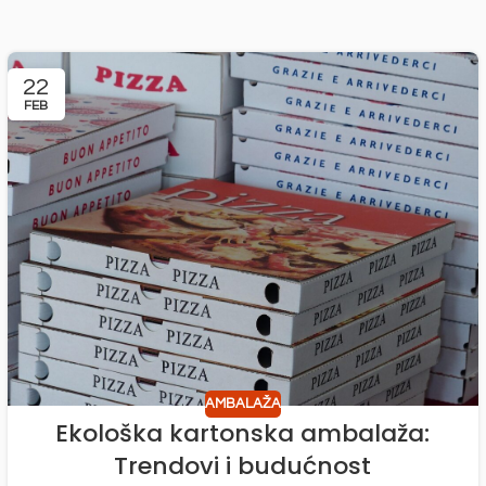
22
FEB
AMBALAŽA
Ekološka kartonska ambalaža:
Trendovi i budućnost