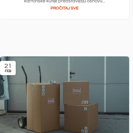
kartonske kutije predstavljaju osnovu...
PROČITAJ SVE
21
FEB