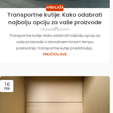
AMBALAŽA
Transportne kutije: Kako odabrati
najbolju opciju za vaše proizvode
Objavio
Jovan
Transportne kutije: Kako odabrati najbolju opciju za
vaše proizvode U današnjem brzom tempu
poslovanja, transportne kutije predstavljaj...
PROČITAJ SVE
16
FEB