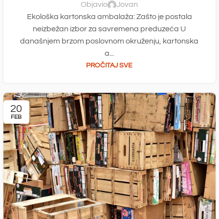
Objavio
Jovan
Ekološka kartonska ambalaža: Zašto je postala
neizbežan izbor za savremena preduzeća U
današnjem brzom poslovnom okruženju, kartonska
a...
PROČITAJ SVE
20
FEB