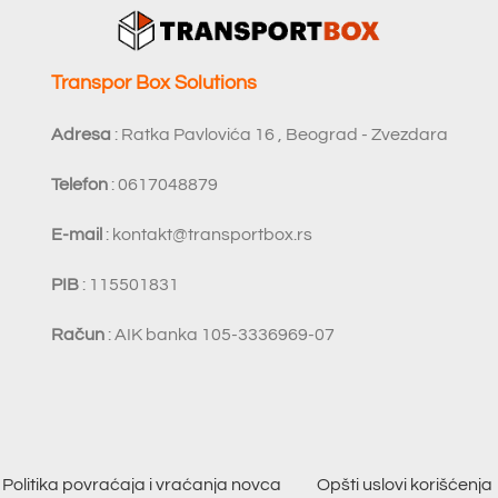
Transpor Box Solutions
Adresa
: Ratka Pavlovića 16 , Beograd - Zvezdara
Telefon
: 0617048879
E-mail
:
kontakt@transportbox.rs
PIB
: 115501831
Račun
: AIK banka 105-3336969-07
Politika povraćaja i vraćanja novca
Opšti uslovi korišćenja