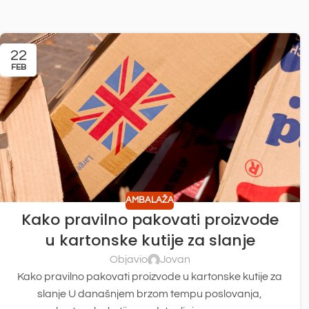
22
FEB
AMBALAŽA
Kako pravilno pakovati proizvode
u kartonske kutije za slanje
Objavio
Jovan
Kako pravilno pakovati proizvode u kartonske kutije za
slanje U današnjem brzom tempu poslovanja,