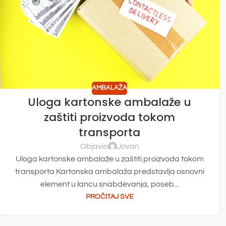
AMBALAŽA
Uloga kartonske ambalaže u
zaštiti proizvoda tokom
transporta
Objavio
Jovan
Uloga kartonske ambalaže u zaštiti proizvoda tokom
transporta Kartonska ambalaža predstavlja osnovni
element u lancu snabdevanja, poseb...
PROČITAJ SVE