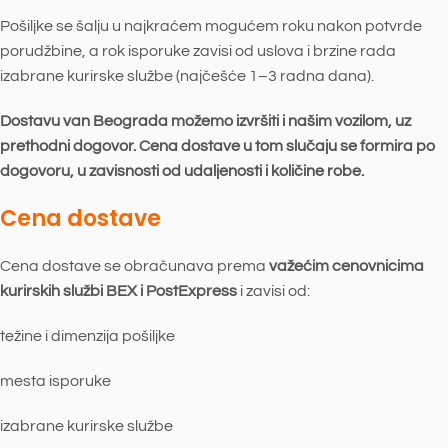
Pošiljke se šalju u najkraćem mogućem roku nakon potvrde
porudžbine, a rok isporuke zavisi od uslova i brzine rada
izabrane kurirske službe (najčešće 1–3 radna dana).
Dostavu van Beograda možemo izvršiti i našim vozilom, uz
prethodni dogovor. Cena dostave u tom slučaju se formira po
dogovoru, u zavisnosti od udaljenosti i količine robe.
Cena dostave
Cena dostave se obračunava prema
važećim cenovnicima
kurirskih službi BEX i PostExpress
i zavisi od:
težine i dimenzija pošiljke
mesta isporuke
izabrane kurirske službe