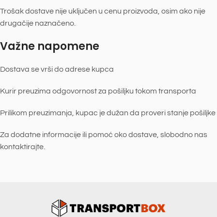
Trošak dostave nije uključen u cenu proizvoda, osim ako nije
drugačije naznačeno.
Važne napomene
Dostava se vrši do adrese kupca
Kurir preuzima odgovornost za pošiljku tokom transporta
Prilikom preuzimanja, kupac je dužan da proveri stanje pošiljke
Za dodatne informacije ili pomoć oko dostave, slobodno nas
kontaktirajte.