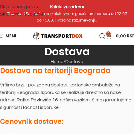
Skip to navigation
Kolektivni odmor
Skip to main content
TransportBox će biti na kolektivnom godišnjem odmoru od 22.07
do 15.08. Hvala na razumevanju.
0
MENI
0,00
RS
Dostava
Home
Dostava
Dostava na teritoriji Beograda
Vršimo brzu i pouzdanu dostavu kartonske ambalaže na
teritoriji Beograda. Isporuka se realizuje direktno sa naše
adrese
Ratka Pavlovića 16
, našim vozilom, čime garantujemo
sigurnost i tačnost isporuke.
Cenovnik dostave: