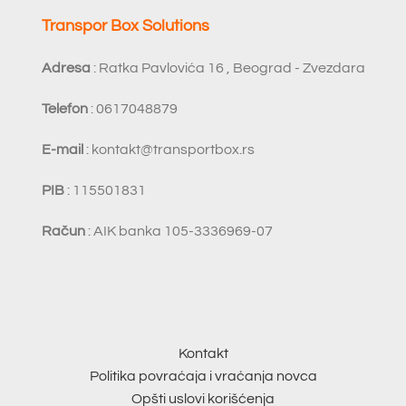
Transpor Box Solutions
Adresa
: Ratka Pavlovića 16 , Beograd - Zvezdara
Telefon
: 0617048879
E-mail
:
kontakt@transportbox.rs
PIB
: 115501831
Račun
: AIK banka 105-3336969-07
Kontakt
Politika povraćaja i vraćanja novca
Opšti uslovi korišćenja