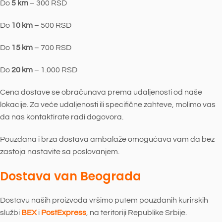
Do
5 km
– 300 RSD
Do
10 km
– 500 RSD
Do
15 km
– 700 RSD
Do
20 km
– 1.000 RSD
Cena dostave se obračunava prema udaljenosti od naše
lokacije. Za veće udaljenosti ili specifične zahteve, molimo vas
da nas kontaktirate radi dogovora.
Pouzdana i brza dostava ambalaže omogućava vam da bez
zastoja nastavite sa poslovanjem.
Dostava van Beograda
Dostavu naših proizvoda vršimo putem pouzdanih kurirskih
službi
BEX
i
PostExpress
, na teritoriji Republike Srbije.