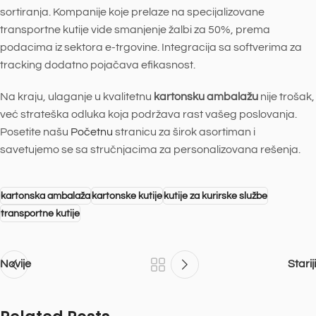
sortiranja. Kompanije koje prelaze na specijalizovane
transportne kutije vide smanjenje žalbi za 50%, prema
podacima iz sektora e-trgovine. Integracija sa softverima za
tracking dodatno pojačava efikasnost.
Na kraju, ulaganje u kvalitetnu
kartonsku ambalažu
nije trošak,
već strateška odluka koja podržava rast vašeg poslovanja.
Posetite našu
Početnu
stranicu za širok asortiman i
savetujemo se sa stručnjacima za personalizovana rešenja.
kartonska ambalaža
kartonske kutije
kutije za kurirske službe
transportne kutije
Novije
Stariji