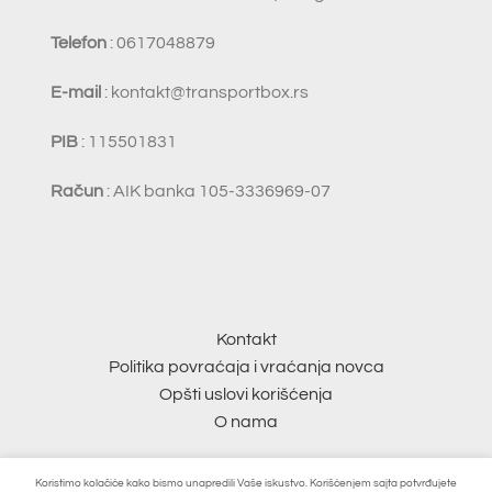
Telefon
: 0617048879
E-mail
:
kontakt@transportbox.rs
PIB
: 115501831
Račun
: AIK banka 105-3336969-07
Kontakt
Politika povraćaja i vraćanja novca
Opšti uslovi korišćenja
O nama
© 2026
Transport Box
. Sva prava zadržana |
SAJT
shop
Koristimo kolačiće kako bismo unapredili Vaše iskustvo. Korišćenjem sajta potvrđujete