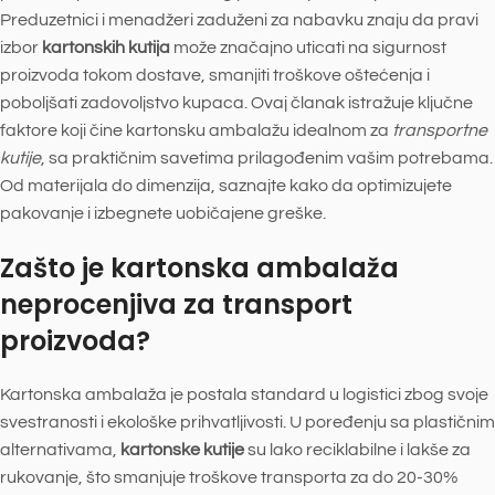
Preduzetnici i menadžeri zaduženi za nabavku znaju da pravi
izbor
kartonskih kutija
može značajno uticati na sigurnost
proizvoda tokom dostave, smanjiti troškove oštećenja i
poboljšati zadovoljstvo kupaca. Ovaj članak istražuje ključne
faktore koji čine kartonsku ambalažu idealnom za
transportne
kutije
, sa praktičnim savetima prilagođenim vašim potrebama.
Od materijala do dimenzija, saznajte kako da optimizujete
pakovanje i izbegnete uobičajene greške.
Zašto je kartonska ambalaža
neprocenjiva za transport
proizvoda?
Kartonska ambalaža je postala standard u logistici zbog svoje
svestranosti i ekološke prihvatljivosti. U poređenju sa plastičnim
alternativama,
kartonske kutije
su lako reciklabilne i lakše za
rukovanje, što smanjuje troškove transporta za do 20-30%