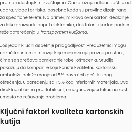
prema industrijskim izveštajima. One pružaju odličnu zaštitu od
udara, vlage i pritiska, posebno kada su pravilno dizajnirane
za specifične terete. Na primer, mikrovalovni karton idealan je
za lake proizvode poput elektronike, dok talasiti karton podnosi
teže opterećenja u
transportnim kutijama
.
Još jedan ključni aspekt je prilagodljivost. Preduzetnici mogu
naručiti custom dimenzije koje minimiziraju prazne prostore,
čime se sprečava pomjeranje robe i oštećenja. Studije
pokazuju da kompanije koje koriste kvalitetnu kartonsku
ambalažu beleže manje od 5% povratnih pošiljki zbog
oštećenja, u poređenju sa 15% kod inferiornih materijala. Ovo
direktno utiče na profitabilnost, omogućavajući fokus na rast
umesto na rešavanje problema.
Ključni faktori kvaliteta kartonskih
kutija