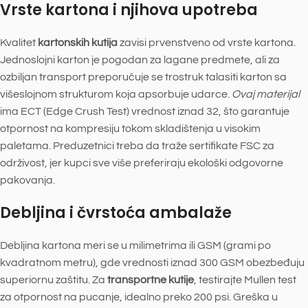
Vrste kartona i njihova upotreba
Kvalitet
kartonskih kutija
zavisi prvenstveno od vrste kartona.
Jednoslojni karton je pogodan za lagane predmete, ali za
ozbiljan transport preporučuje se trostruk talasiti karton sa
višeslojnom strukturom koja apsorbuje udarce.
Ovaj materijal
ima ECT (Edge Crush Test) vrednost iznad 32, što garantuje
otpornost na kompresiju tokom skladištenja u visokim
paletama. Preduzetnici treba da traže sertifikate FSC za
održivost, jer kupci sve više preferiraju ekološki odgovorne
pakovanja.
Debljina i čvrstoća ambalaže
Debljina kartona meri se u milimetrima ili GSM (grami po
kvadratnom metru), gde vrednosti iznad 300 GSM obezbeđuju
superiornu zaštitu. Za
transportne kutije
, testirajte Mullen test
za otpornost na pucanje, idealno preko 200 psi. Greška u