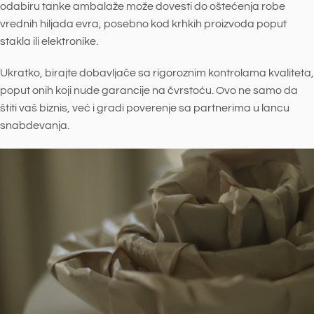
odabiru tanke ambalaže može dovesti do oštećenja robe
vrednih hiljada evra, posebno kod krhkih proizvoda poput
stakla ili elektronike.
Ukratko, birajte dobavljače sa rigoroznim kontrolama kvaliteta,
poput onih koji nude garancije na čvrstoću. Ovo ne samo da
štiti vaš biznis, već i gradi poverenje sa partnerima u lancu
snabdevanja.