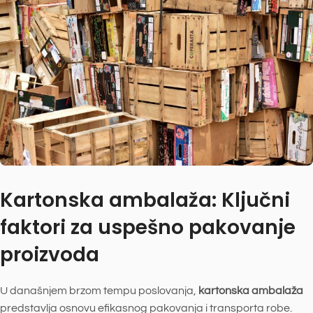
Kartonska ambalaža: Ključni
faktori za uspešno pakovanje
proizvoda
U današnjem brzom tempu poslovanja,
kartonska ambalaža
predstavlja osnovu efikasnog pakovanja i transporta robe.