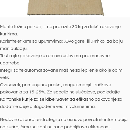
Merite težinu po kutiji – ne prelazite 30 kg za lakši rukovanje
kuririma.
Koristite etikete sa uputstvima: „Ovo gore“ ili „Krhko“ za bolju
manipulaciju.
Testirajte pakovanje u realnim uslovima pre masovne
upotrebe.
Integrisajte automatizovane mašine za lepljenje ako je obim
velik.
Ovi saveti, primenjeni u praksi, mogu smanjiti troškove
pakovanja za 15-25%. Za specijalne slučajeve, pogledajte
Kartonske kutije za selidbe: Saveti za efikasno pakovanje
za
dodatne ideje prilagodene većim volumenima.
Redovno ažurirajte strategiju na osnovu povratnih informacija
od kurira, čime se kontinuirano poboljšava efikasnost.