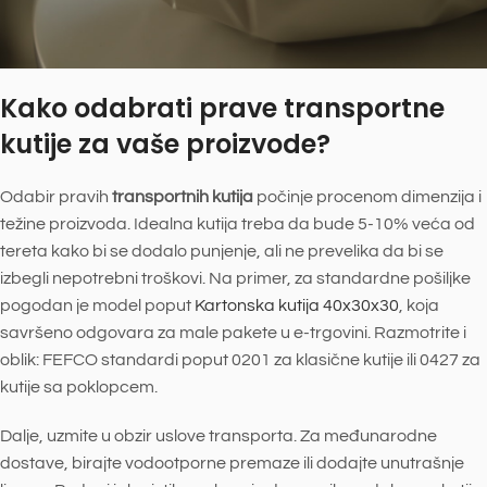
Kako odabrati prave transportne
kutije za vaše proizvode?
Odabir pravih
transportnih kutija
počinje procenom dimenzija i
težine proizvoda. Idealna kutija treba da bude 5-10% veća od
tereta kako bi se dodalo punjenje, ali ne prevelika da bi se
izbegli nepotrebni troškovi. Na primer, za standardne pošiljke
pogodan je model poput
Kartonska kutija 40x30x30
, koja
savršeno odgovara za male pakete u e-trgovini. Razmotrite i
oblik: FEFCO standardi poput 0201 za klasične kutije ili 0427 za
kutije sa poklopcem.
Dalje, uzmite u obzir uslove transporta. Za međunarodne
dostave, birajte vodootporne premaze ili dodajte unutrašnje