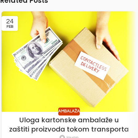
Related Posts
24
FEB
AMBALAŽA
Uloga kartonske ambalaže u
zaštiti proizvoda tokom transporta
Jovan