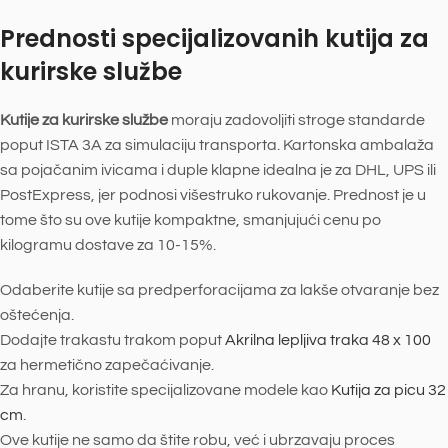
Prednosti specijalizovanih kutija za
kurirske službe
Kutije za kurirske službe
moraju zadovoljiti stroge standarde
poput ISTA 3A za simulaciju transporta. Kartonska ambalaža
sa pojačanim ivicama i duple klapne idealna je za DHL, UPS ili
PostExpress, jer podnosi višestruko rukovanje. Prednost je u
tome što su ove kutije kompaktne, smanjujući cenu po
kilogramu dostave za 10-15%.
Odaberite kutije sa predperforacijama za lakše otvaranje bez
oštećenja.
Dodajte trakastu trakom poput
Akrilna lepljiva traka 48 x 100
za hermetično zapečaćivanje.
Za hranu, koristite specijalizovane modele kao
Kutija za picu 32
cm
.
Ove kutije ne samo da štite robu, već i ubrzavaju proces