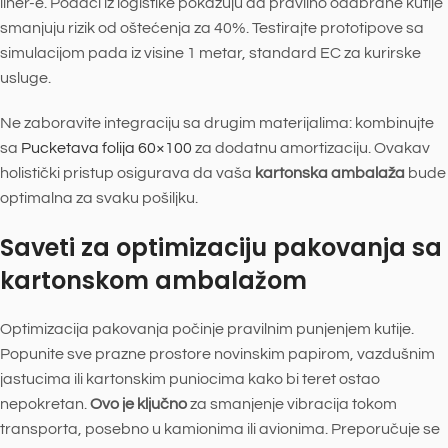
liner-e. Podaci iz logistike pokazuju da pravilno odabrane kutije
smanjuju rizik od oštećenja za 40%. Testirajte prototipove sa
simulacijom pada iz visine 1 metar, standard EC za kurirske
usluge.
Ne zaboravite integraciju sa drugim materijalima: kombinujte
sa
Pucketava folija 60×100
za dodatnu amortizaciju. Ovakav
holistički pristup osigurava da vaša
kartonska ambalaža
bude
optimalna za svaku pošiljku.
Saveti za optimizaciju pakovanja sa
kartonskom ambalažom
Optimizacija pakovanja počinje pravilnim punjenjem kutije.
Popunite sve prazne prostore novinskim papirom, vazdušnim
jastucima ili kartonskim puniocima kako bi teret ostao
nepokretan.
Ovo je ključno
za smanjenje vibracija tokom
transporta, posebno u kamionima ili avionima. Preporučuje se