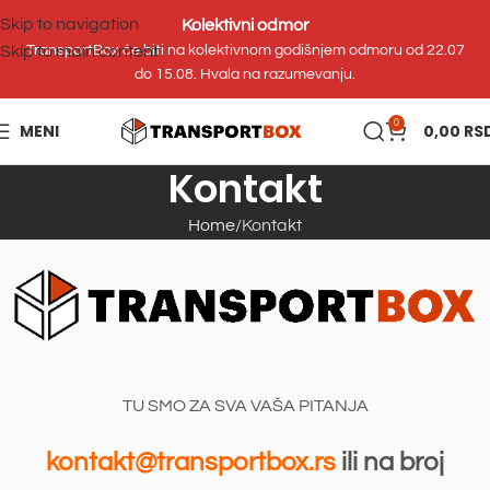
Skip to navigation
Kolektivni odmor
Skip to main content
TransportBox će biti na kolektivnom godišnjem odmoru od 22.07
do 15.08. Hvala na razumevanju.
0
MENI
0,00
RS
Kontakt
Home
Kontakt
TU SMO ZA SVA VAŠA PITANJA
kontakt@transportbox.rs
ili na broj