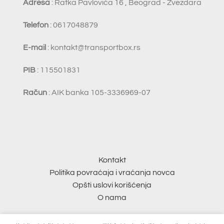
Adresa
: Ratka Pavlovića 16 , Beograd - Zvezdara
Telefon
: 0617048879
E-mail
:
kontakt@transportbox.rs
PIB
: 115501831
Račun
: AIK banka 105-3336969-07
Kontakt
Politika povraćaja i vraćanja novca
Opšti uslovi korišćenja
O nama
© 2026
Transport Box
. Sva prava zadržana |
SAJT
shop