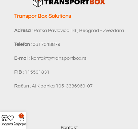
Transpor Box Solutions
Adresa
: Ratka Pavlovića 16 , Beograd - Zvezdara
Telefon
: 0617048879
E-mail
:
kontakt@transportbox.rs
PIB
: 115501831
Račun
: AIK banka 105-3336969-07
0
Shop
Lista Želja
Korpa
Kontakt
Politika povraćaja i vraćanja novca