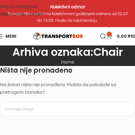
Skip to navigation
Kolektivni odmor
Skip to main content
TransportBox će biti na kolektivnom godišnjem odmoru od 22.07
do 15.08. Hvala na razumevanju.
0
MENI
0,00
RS
Arhiva oznaka:Chair
Home
Ništa nije pronađeno
Na žalost ništa nije pronađeno. Možda da pokušate sa
pretragom članaka?