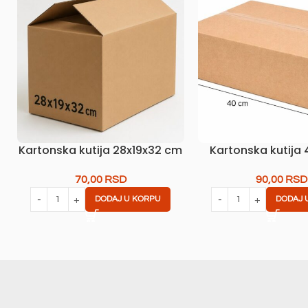
Kartonska kutija 28x19x32 cm
Kartonska kutija 
70,00
RSD
90,00
RSD
DODAJ U KORPU
DODAJ 