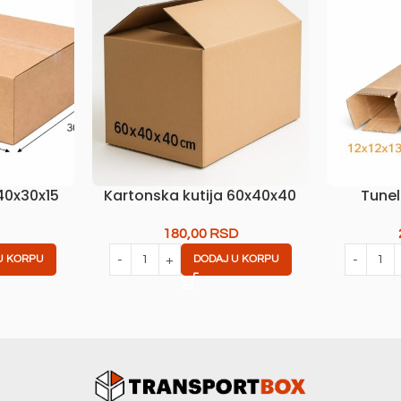
40x30x15
Kartonska kutija 60x40x40
Tunel
180,00
RSD
U KORPU
DODAJ U KORPU