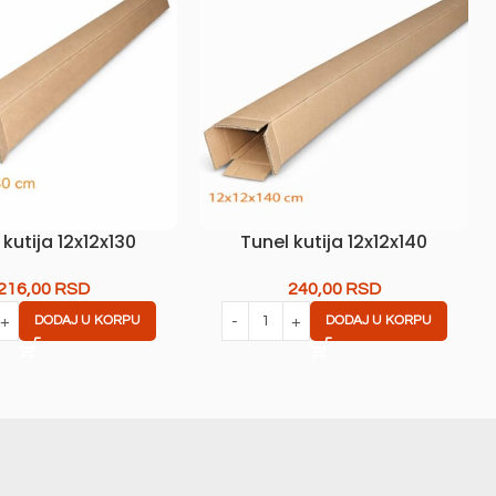
 kutija 12x12x130
Tunel kutija 12x12x140
216,00
RSD
240,00
RSD
DODAJ U KORPU
DODAJ U KORPU