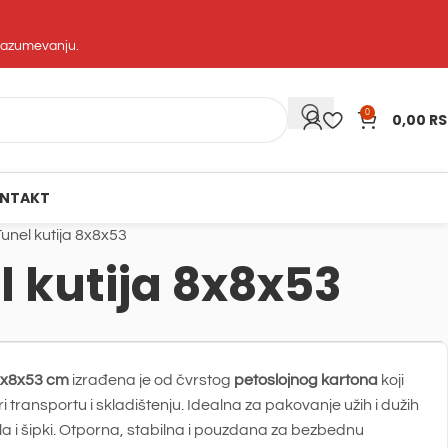
 razumevanju.
0
0,00
R
NTAKT
Tunel kutija 8x8x53
l kutija 8x8x53
x8x53 cm
izrađena je od čvrstog
petoslojnog kartona
koji
 transportu i skladištenju. Idealna za pakovanje užih i dužih
ila i šipki. Otporna, stabilna i pouzdana za bezbednu