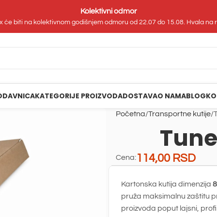
Kolektivni odmor
 će biti na kolektivnom godišnjem odmoru od 22.07 do 15.08. Hvala na
ODAVNICA
KATEGORIJE PROIZVODA
DOSTAVA
O NAMA
BLOG
KO
Početna
Transportne kutije
Tune
114,00
RSD
Cena:
Kartonska kutija dimenzija
8
pruža maksimalnu zaštitu pri
proizvoda poput lajsni, prof