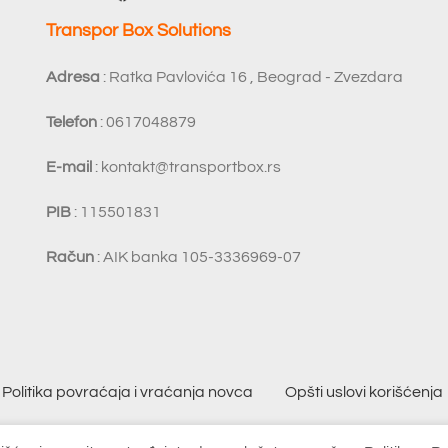
Transpor Box Solutions
Adresa
: Ratka Pavlovića 16 , Beograd - Zvezdara
Telefon
: 0617048879
E-mail
:
kontakt@transportbox.rs
PIB
: 115501831
Račun
: AIK banka 105-3336969-07
Politika povraćaja i vraćanja novca
Opšti uslovi korišćenja
26
Transport Box
. Sva prava zadržana |
SAJT
shop internet prod