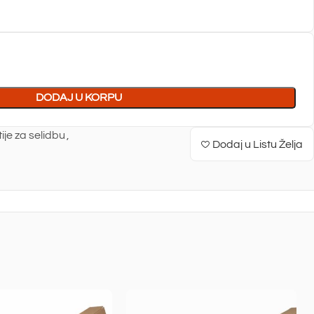
DODAJ U KORPU
ije za selidbu
,
Dodaj u Listu Želja