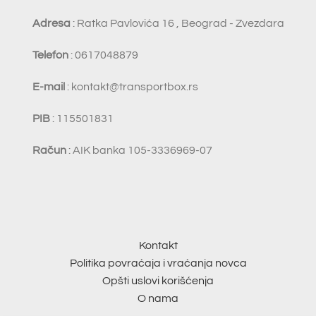
Adresa
: Ratka Pavlovića 16 , Beograd - Zvezdara
Telefon
: 0617048879
E-mail
:
kontakt@transportbox.rs
PIB
: 115501831
Račun
: AIK banka 105-3336969-07
Kontakt
Politika povraćaja i vraćanja novca
Opšti uslovi korišćenja
O nama