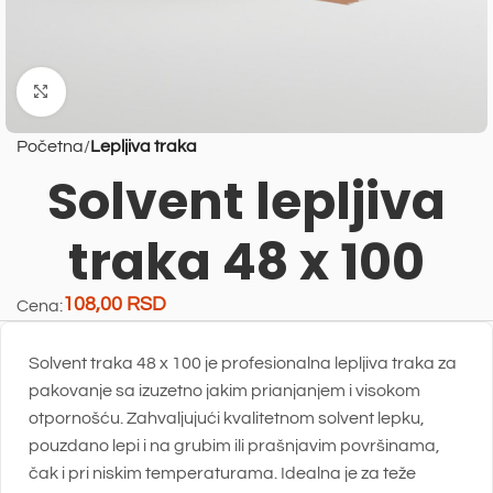
Uvećaj sliku
Početna
Lepljiva traka
Solvent lepljiva
traka 48 x 100
108,00
RSD
Cena:
Solvent traka 48 x 100
je profesionalna
lepljiva traka za
pakovanje
sa izuzetno jakim prianjanjem i visokom
otpornošću. Zahvaljujući kvalitetnom solvent lepku,
pouzdano lepi i na grubim ili prašnjavim površinama,
čak i pri niskim temperaturama. Idealna je za teže