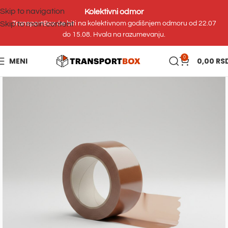
Skip to navigation
Kolektivni odmor
Skip to main content
TransportBox će biti na kolektivnom godišnjem odmoru od 22.07
do 15.08. Hvala na razumevanju.
0
MENI
0,00
RS