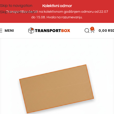
Skip to navigation
Kolektivni odmor
Skip to main content
TransportBox će biti na kolektivnom godišnjem odmoru od 22.07
do 15.08. Hvala na razumevanju.
0
MENI
0,00
RS