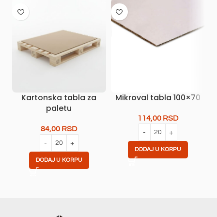
Kartonska tabla za
Mikroval tabla 100×70
paletu
114,00
RSD
84,00
RSD
DODAJ U KORPU
DODAJ U KORPU