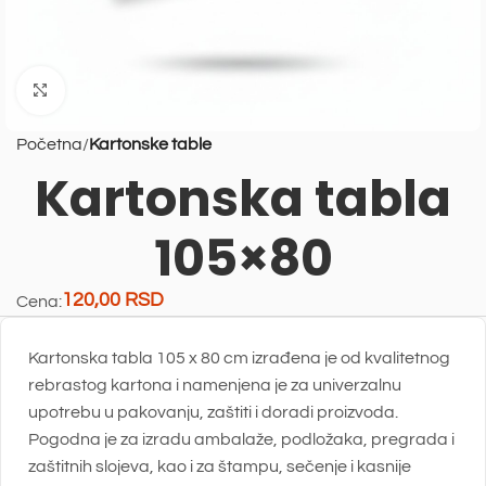
Uvećaj sliku
Početna
Kartonske table
Kartonska tabla
105×80
120,00
RSD
Cena:
Kartonska tabla 105 x 80 cm
izrađena je od kvalitetnog
rebrastog kartona i namenjena je za univerzalnu
upotrebu u pakovanju, zaštiti i doradi proizvoda.
Pogodna je za izradu ambalaže, podložaka, pregrada i
zaštitnih slojeva, kao i za štampu, sečenje i kasnije