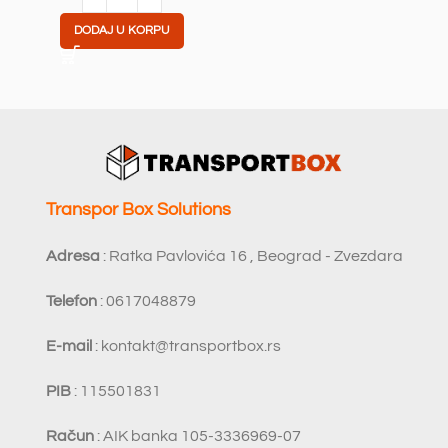
DODAJ U KORPU
Transpor Box Solutions
Adresa
: Ratka Pavlovića 16 , Beograd - Zvezdara
Telefon
: 0617048879
E-mail
:
kontakt@transportbox.rs
PIB
: 115501831
Račun
: AIK banka 105-3336969-07