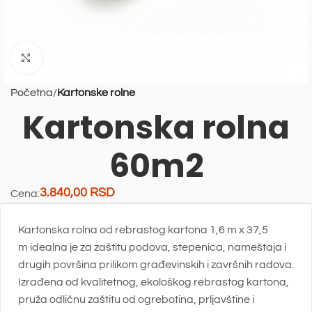
Uvećaj sliku
Početna
Kartonske rolne
Kartonska rolna
60m2
3.840,00
RSD
Cena:
Kartonska rolna od rebrastog kartona 1,6 m x 37,5
m
idealna je za zaštitu podova, stepenica, nameštaja i
drugih površina prilikom građevinskih i završnih radova.
Izrađena od kvalitetnog, ekološkog rebrastog kartona,
pruža odličnu zaštitu od ogrebotina, prljavštine i