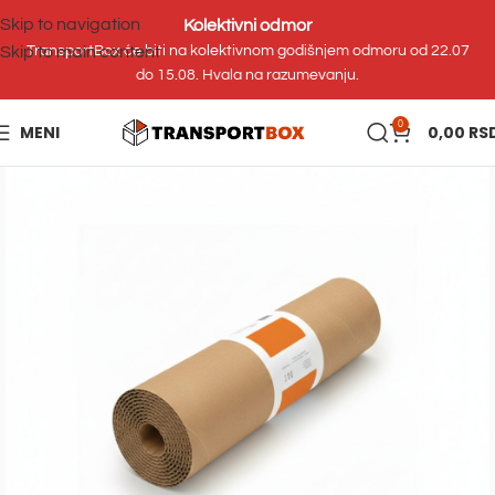
Skip to navigation
Kolektivni odmor
Skip to main content
TransportBox će biti na kolektivnom godišnjem odmoru od 22.07
do 15.08. Hvala na razumevanju.
0
MENI
0,00
RS