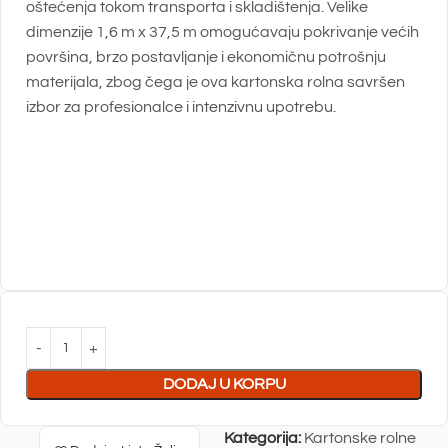
oštećenja tokom transporta i skladištenja. Velike
dimenzije 1,6 m x 37,5 m omogućavaju pokrivanje većih
površina, brzo postavljanje i ekonomičnu potrošnju
materijala, zbog čega je ova kartonska rolna savršen
izbor za profesionalce i intenzivnu upotrebu.
DODAJ U KORPU
Kategorija:
Kartonske rolne