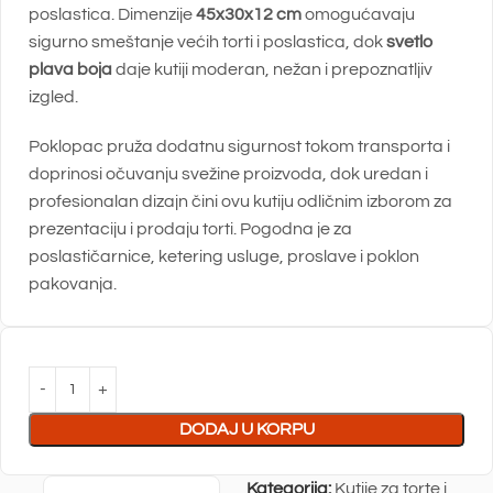
poslastica. Dimenzije
45x30x12 cm
omogućavaju
sigurno smeštanje većih torti i poslastica, dok
svetlo
plava boja
daje kutiji moderan, nežan i prepoznatljiv
izgled.
Poklopac pruža dodatnu sigurnost tokom transporta i
doprinosi očuvanju svežine proizvoda, dok uredan i
profesionalan dizajn čini ovu kutiju odličnim izborom za
prezentaciju i prodaju torti. Pogodna je za
poslastičarnice, ketering usluge, proslave i poklon
pakovanja.
DODAJ U KORPU
Kategorija:
Kutije za torte i