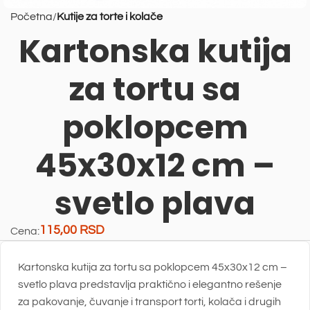
Početna
Kutije za torte i kolače
Kartonska kutija
za tortu sa
poklopcem
45x30x12 cm –
svetlo plava
115,00
RSD
Cena:
Kartonska kutija za tortu sa poklopcem 45x30x12 cm –
svetlo plava predstavlja praktično i elegantno rešenje
za pakovanje, čuvanje i transport torti, kolača i drugih