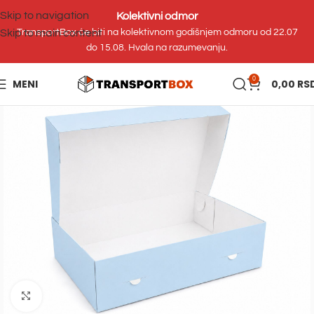
Skip to navigation
Kolektivni odmor
Skip to main content
TransportBox će biti na kolektivnom godišnjem odmoru od 22.07
do 15.08. Hvala na razumevanju.
0
MENI
0,00
RS
Uvećaj sliku