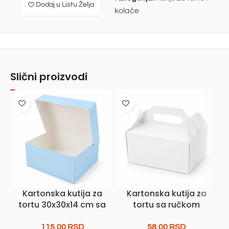
Dodaj u Listu Želja
kolače
Slični proizvodi
Kartonska kutija za
Kartonska kutija za
tortu 30x30x14 cm sa
tortu sa ručkom
poklopcem – svetlo
20x20x10 cm – bela
plava
115,00
RSD
58,00
RSD